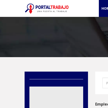
HO
Empleo