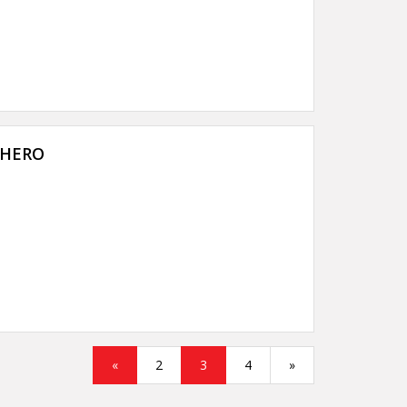
CHERO
Previous
Next
«
2
3
4
»